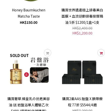
Honey Baumkuchen
購買世界遺產極上排毒美白
Matcha Taste
面膜 + 血流逆齡排毒按摩精
HK$150.00
油 5折 $1200/1盒+1支
HK$2,400.00
HK$1,200.00
SOLD OUT
購買奢華.蜂皇乳の抗老美容
購買2套AA5 胎盤 X 臍帶療
油 送 岩盤浴單人體驗乙次
程 77折 $5544/4週
HK$7,200.00
$480 (僅限於店鋪購買)