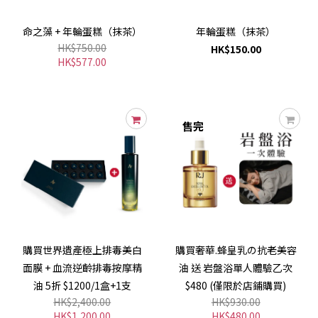
命之藻 + 年輪蛋糕（抹茶）
年輪蛋糕（抹茶）
HK$750.00
HK$150.00
HK$577.00
售完
購買世界遺產極上排毒美白
購買奢華.蜂皇乳の抗老美容
面膜 + 血流逆齡排毒按摩精
油 送 岩盤浴單人體驗乙次
油 5折 $1200/1盒+1支
$480 (僅限於店鋪購買)
HK$2,400.00
HK$930.00
HK$1,200.00
HK$480.00