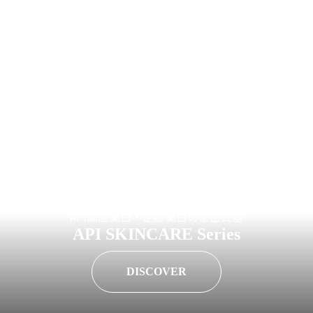
API瞬間美白・逆齢美白の秘密武器
API SKINCARE Series
DISCOVER