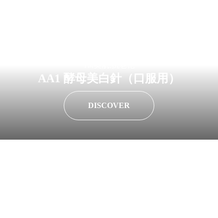
YM美肌.抗老化
AA1 酵母美白針（口服用）
DISCOVER