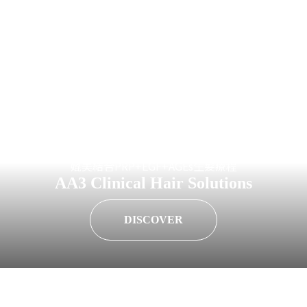
世界30多項特許専利、
媲美結合PRP+EGF+AGEs生髮療程
AA3 Clinical Hair Solutions
DISCOVER