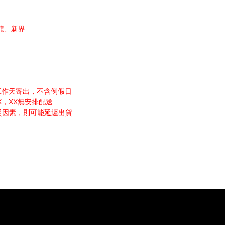
龍、新界
工作天寄出，不含例假日
XX，XX無安排配送
災因素，則可能延遲出貨