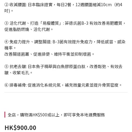
② 收減腰圍: 日本臨床證實，每日2餐，12週腰圍縮減10cm（約4
吋)。
③ 活化代謝、打造「易瘦體質」: 菲德氏菌B-3 有效改善易肥體質，
促進脂肪燃燒、活化代謝。
④ 免疫力提升、調整腸道: B-3菌有效提升免疫力，降低感冒、感染
機率。
改善腸道菌叢、促進排便、維持平衡並抑制壞菌。
⑤ 抗老去皺: 日本魚子精華與白魚膠原蛋白肽，改善鬆弛、有效去
皺、收緊毛孔。
⑥ 排毒補骨: 促進消化系統元氣，補充微量元素並提升骨質密度。
全店，購物滿HK$500或以上，即可享免本地運費服務
HK$900.00