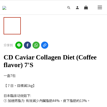
分享到
CD Caviar Collagen Diet (Coffee
flavor) 7'S
一盒7包
【７日・目標減1kg】
日本臨床功效如下:
① 加速燃脂力: 有效減少內臟脂肪44%，皮下脂肪約13%。