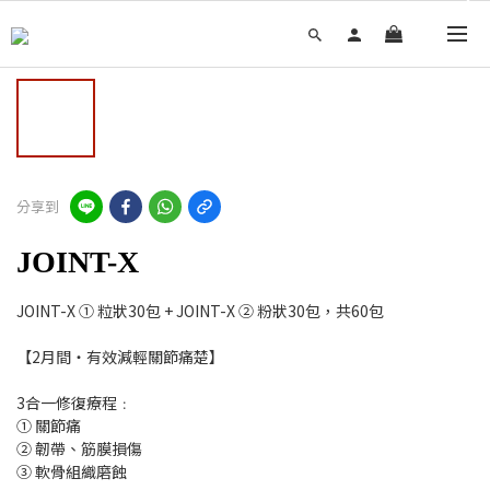
分享到
JOINT-X
JOINT-X ① 粒狀30包 + JOINT-X ② 粉狀30包，共60包
【2月間・有效減輕關節痛楚】
3合一修復療程﹕
① 關節痛
② 韌帶、筋膜損傷
③ 軟骨組織磨蝕