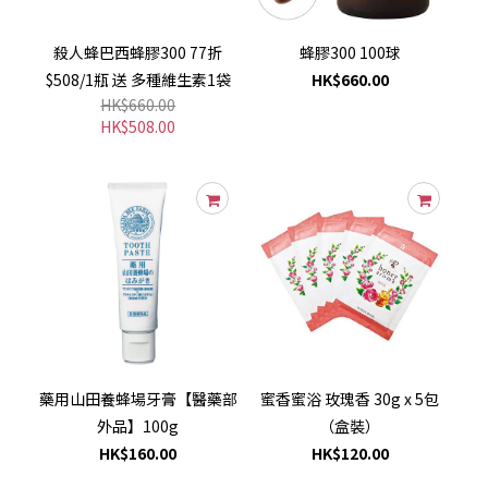
殺人蜂巴西蜂膠300 77折
蜂膠300 100球
$508/1瓶 送 多種維生素1袋
HK$660.00
HK$660.00
HK$508.00
藥用山田養蜂場牙膏【醫藥部
蜜香蜜浴 玫瑰香 30g x 5包
外品】100g
（盒裝）
HK$160.00
HK$120.00