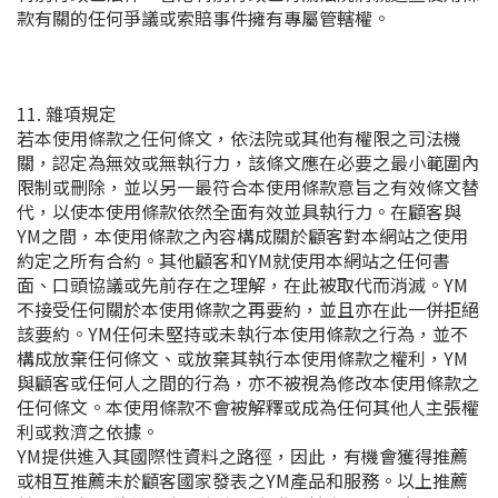
款有關的任何爭議或索賠事件擁有專屬管轄權。
11. 雜項規定
若本使用條款之任何條文，依法院或其他有權限之司法機
關，認定為無效或無執行力，該條文應在必要之最小範圍內
限制或刪除，並以另一最符合本使用條款意旨之有效條文替
代，以使本使用條款依然全面有效並具執行力。在顧客與
YM之間，本使用條款之內容構成關於顧客對本網站之使用
約定之所有合約。其他顧客和YM就使用本網站之任何書
面、口頭協議或先前存在之理解，在此被取代而消滅。YM
不接受任何關於本使用條款之再要約，並且亦在此一併拒絕
該要約。YM任何未堅持或未執行本使用條款之行為，並不
構成放棄任何條文、或放棄其執行本使用條款之權利，YM
與顧客或任何人之間的行為，亦不被視為修改本使用條款之
任何條文。本使用條款不會被解釋或成為任何其他人主張權
利或救濟之依據。
YM提供進入其國際性資料之路徑，因此，有機會獲得推薦
或相互推薦未於顧客國家發表之YM產品和服務。以上推薦