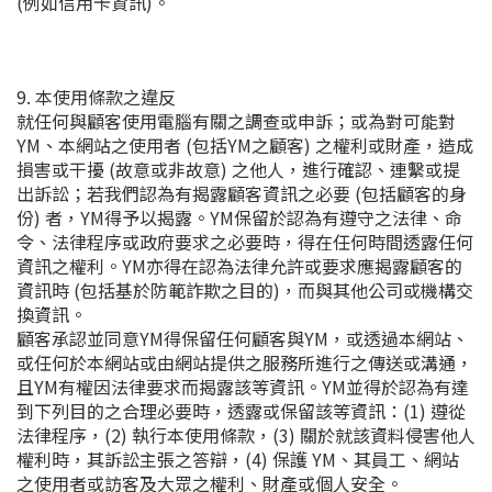
(例如信用卡資訊)。
9. 本使用條款之違反
就任何與顧客使用電腦有關之調查或申訴；或為對可能對
YM、本網站之使用者 (包括YM之顧客) 之權利或財產，造成
損害或干擾 (故意或非故意) 之他人，進行確認、連繫或提
出訴訟；若我們認為有揭露顧客資訊之必要 (包括顧客的身
份) 者，YM得予以揭露。YM保留於認為有遵守之法律、命
令、法律程序或政府要求之必要時，得在任何時間透露任何
資訊之權利。YM亦得在認為法律允許或要求應揭露顧客的
資訊時 (包括基於防範詐欺之目的)，而與其他公司或機構交
換資訊。
顧客承認並同意YM得保留任何顧客與YM，或透過本網站、
或任何於本網站或由網站提供之服務所進行之傳送或溝通，
且YM有權因法律要求而揭露該等資訊。YM並得於認為有達
到下列目的之合理必要時，透露或保留該等資訊：(1) 遵從
法律程序，(2) 執行本使用條款，(3) 關於就該資料侵害他人
權利時，其訴訟主張之答辯，(4) 保護 YM、其員工、網站
之使用者或訪客及大眾之權利、財產或個人安全。