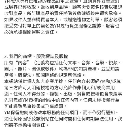
YM確保所有已確認的產品訂單之安全，直到貨件妥善送到
或顧客已經收取。當收到產品時，顧客需要簽名核實以確認
收到產品，所訂購產品的責任將隨簽收確認後由顧客承擔。
如果收件人並非購買者本人，或贈送禮物之訂單，顧客必須
接受交付訂單上的簽名為YM履行貨運服務之證據。顧客也
必須承擔相關運輸之責任。
3. 我們的商標、服務標誌及版權
所有“內容”（定義為包括任何文本、音頻、音樂、視頻、
圖片、照片、圖像或軟件）均為YM的知識產權，並受知識
產權、版權法，和國際條約規定所保護。
本網站僅供個人和非商業用途。任何內容必須經YM和/或其
第三方許可人明確授權時方可允許作非個人和/或商業用
途。任何人不得分發、複製、出版、銷售或授權包含未經事
先同意或YM授權的網站中的任何內容。任何未經授權行為
可能導致民事後果或刑事處罰。
YM保留撤銷或修改本服務的任何項目，而不作另行通知。
如任何原因導致該網站在任何時間和任何時期無法使用，我
們將不承擔相關責任。