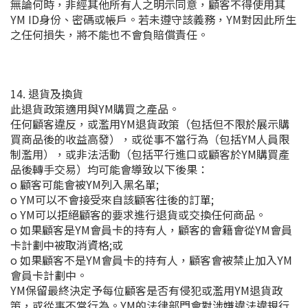
無論何時，非經其他所有人之明示同意，顧客不得使用其
YM ID身份、密碼或帳戶。若未遵守該義務，YM對因此所生
之任何損失，將不能也不會負賠償責任。
14. 退貨及換貨
此退貨政策適用與YM購買之產品。
任何顧客違反，或濫用YM退貨政策（包括但不限於展示購
買商品後的收益高發），或從事不當行為（包括YM人員限
制濫用），或非法活動（包括平行進口或顧客於YM購買產
品後轉手交易）均可能會導致以下後果：
o 顧客可能會被YM列入黑名單;
o YM可以不會接受來自該顧客往後的訂單;
o YM可以拒絕顧客的要求進行退貨或交換任何商品。
o 如果顧客是YM會員卡的持有人，顧客的會籍會從YM會員
卡計劃中被取消資格;或
o 如果顧客不是YM會員卡的持有人，顧客會被禁止加入YM
會員卡計劃中。
YM保留最終決定予每位顧客是否有侵犯或濫用YM退貨政
策，或從事不當行為。YM的法律部門會對涉嫌違法違規行