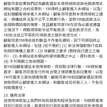
顧客同意如果我們認為顧客違反本使用條款或其他與使用本
網站有關之合約或準則，YM得終止顧客進入本網站，以及/
或封鎖顧客將來進入本網站。顧客亦同意對本使用條款之違
反，將構成非法及不公平之商業行為，並對YM造成無法以
金錢賠償回復的傷害，並且顧客同意YM在認為必要或適當
之情況下，得取得禁制令或平衡救濟。這些救濟方式，為
YM依法或公平原則可得救濟之額外救濟方式。
顧客同意YM得依其判斷且不作事先通知，因下列原因終止
顧客進入本網站，包括 (但不限於) (1) 依法律強制執行或其
他政府機構之要求；(2) 依顧客之要求 (刪除自已建立之帳
戶)、(3) 本網站或本網站所提供服務之中止、資料修改，或
(4) 不可預期之技術問題。
若YM因顧客違反本使用條款，而採取法律行動，YM將有權
要求，顧客亦同意支付所有合理之律師費及訴訟費用，以及
YM可要求之其他損害賠償。顧客同意YM就因顧客違反使用
條款而終止顧客進入本網站，對顧客或任何第三人，不負任
何賠償責任。
10. 適用法律
該使用條款加上我們所有的政策和程序及約束，均按照香港
特別行政區法律。香港特別行政區有關法院將就這些使用條