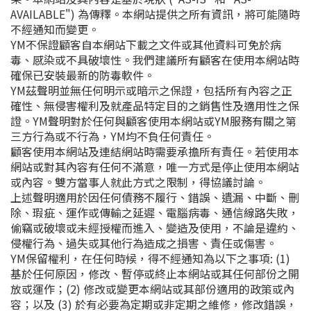
AVAILABLE") 為傳釋。本網站提供之所有資訊，將可能隨時
不經通知而變更。
YM不保證顧客自本網站下載之文件或其他資料可免於病
毒、感染或不具破壞性。我們建議所有顧客在使用本網站時
確保已安裝最新的防毒軟件。
YM茲聲明並無任何明示或暗示之保證，包括所有內容之正
確性、無侵害權利及就產品特定目的之銷售性及適用性之保
證。YM聲明對於任何與顧客使用本網站或YM服務有關之第
三方行為或不行為，YM均不負任何責任。
顧客使用本網站及連結網站時需要承擔所有責任。若使用本
網站或對其內容有任何不滿意，唯一方式是停止使用本網站
或內容。雙方當事人就此方式之限制，得協議討論。
上述聲明適用於因任何債務不履行、錯誤、遺漏、中斷、刪
除、瑕疵、運作或傳輸之延遲、電腦病毒、通信線路失敗，
偷竊或破壞或未經授權而進入、變造及使用，不論是違約、
侵權行為、過失或其他行為造成之損害、責任或傷害。
YM保留權利，在任何時候，得不經通知為以下之事項: (1)
基於任何原因，修改、暫停或終止本網站或其任何部份之開
放或運作；(2) 修改或變更本網站或其部份適用的政策或內
容；以及 (3) 於有必要為定期或非定期之維修，修改錯誤，