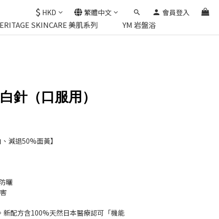
$
HKD
繁體中文
會員登入
HERITAGE SKINCARE 美肌系列
YM 岩盤浴
母美白針（口服用）
、減退50%面黃】
防曬
侵害
。新配方含100%天然日本醫療認可「機能