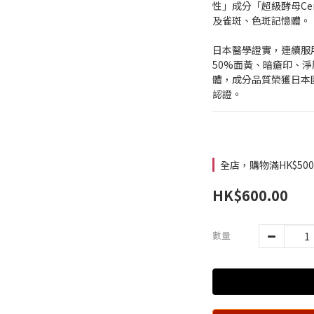
性」成分「超級酵母Ce
及雀斑、色斑記憶體。
日本醫學證實，連續服
50%面黃、暗瘡印、
體，成分品質榮獲日本國
認證。
全店，購物滿HK$5
HK$600.00
數量