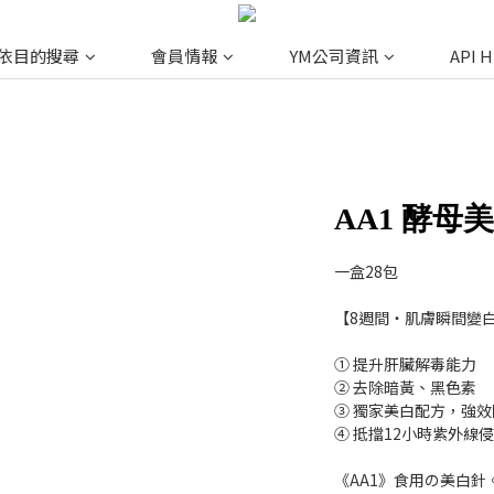
依目的搜尋
會員情報
YM公司資訊
API 
AA1 酵
一盒28包
【8週間・肌膚瞬間變白
① 提升肝臟解毒能力
② 去除暗黃、黑色素
③ 獨家美白配方，強效
④ 抵擋12小時紫外線
《AA1》食用の美白針