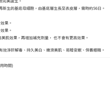
胞完美誕生。
中再新生的基底母細胞，由基底層生長至表皮層，需時約56日。
針效果。
針效果。
最高美肌效果，再增加補充劑量， 也不會有更高效果。
，有效淨肝解毒、持久美白、嫩滑美肌、易睡安眠、保養眼睛。
用時間)