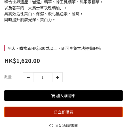
糅合世界遺產「岩泥」精華、蜂王乳精華、熊果素精華，
以及奢華的「大馬士革玫瑰精油」，
具高效活性美白、保濕、淡化黑色素、雀斑，
同時提升肌膚光澤、美白力。
全店，購物滿HK$500或以上，即可享免本地運費服務
HK$1,620.00
數量
加入購物車
立即購買
加入追蹤清單