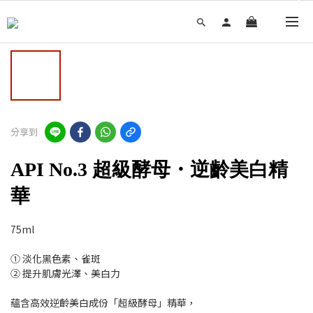
分享到
API No.3 超級酵母・逆齡美白精
華
75ml
① 淡化黑色素、雀斑
② 提升肌膚光澤、美白力
蘊含高效逆齡美白成份「超級酵母」精華，